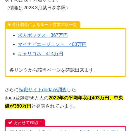
（情報は2023.3月某日を参照）
各社調査によるルート営業年収一覧
求人ボックス 367万円
マイナビエージェント 403万円
キャリコネ 414万円
各リンクから該当ページを確認出来ます。
さらに
転職サイトdodaが調査
した
doda登録者56万人の
2022年の平均年収は403万円、中央
値が350万円
と発表されています。
あわせて確認！